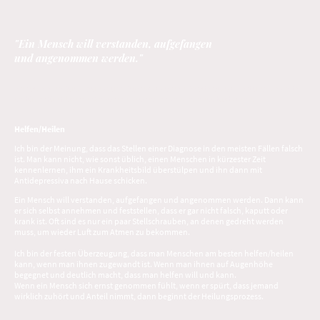
"
Ein Mensch will verstanden, aufgefangen
und angenommen werden.
"
Ich habe eine Ausbildung zum Psychologischen Berater absolviert und begleite
seit über fünf Jahren Menschen in schwierigen Lebenssituationen.
Helfen/Heilen
Ich bin der Meinung, dass das Stellen einer Diagnose in den meisten Fällen falsch
ist. Man kann nicht, wie sonst üblich, einen Menschen in kürzester Zeit
kennenlernen, ihm ein Krankheitsbild überstülpen und ihn dann mit
Antidepressiva nach Hause schicken.
Ein Mensch will verstanden, aufgefangen und angenommen werden. Dann kann
er sich selbst annehmen und feststellen, dass er gar nicht falsch, kaputt oder
krank ist. Oft sind es nur ein paar Stellschrauben, an denen gedreht werden
muss, um wieder Luft zum Atmen zu bekommen.
Ich bin der festen Überzeugung, dass man Menschen am besten helfen/heilen
kann, wenn man ihnen zugewandt ist. Wenn man ihnen auf Augenhöhe
begegnet und deutlich macht, dass man helfen will und kann.
Wenn ein Mensch sich ernst genommen fühlt, wenn er spürt, dass jemand
wirklich zuhört und Anteil nimmt, dann beginnt der Heilungsprozess.